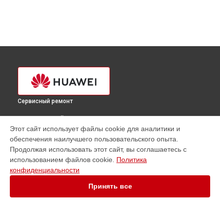
Сервисный ремонт
ВЫБЕРИ СВОЙ ГОРОД
Этот сайт использует файлы cookie для аналитики и
Ремонт сервера E6000 Huawei в
Краснодаре
обеспечения наилучшего пользовательского опыта.
Ремонт сервера E6000 Huawei в
Ростове-на-Дону
Продолжая использовать этот сайт, вы соглашаетесь с
Ремонт сервера E6000 Huawei в
Нижнем Новгороде
использованием файлов cookie.
Политика
конфиденциальности
Ремонт сервера E6000 Huawei в
Новосибирске
Ремонт сервера E6000 Huawei в
Челябинске
Принять все
Ремонт сервера E6000 Huawei в
Екатеринбурге
Ремонт сервера E6000 Huawei в
Казани
Ремонт сервера E6000 Huawei в
Уфе