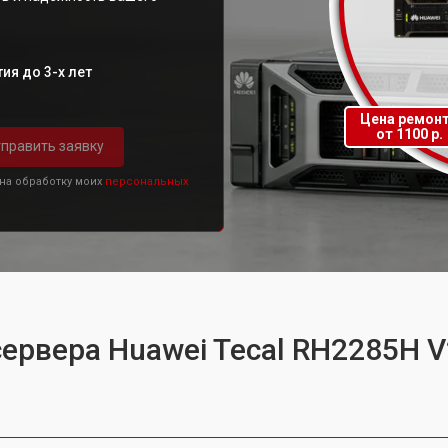
ия до 3-х лет
Цена ремон
от 1100 р.
править заявку
 на обработку моих
персональных
сервера Huawei Tecal RH2285H V