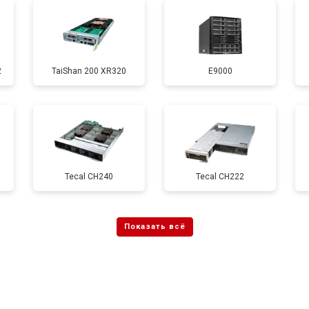
2
TaiShan 200 XR320
E9000
Tecal CH240
Tecal CH222