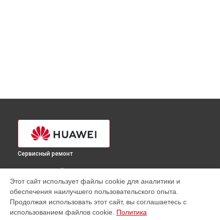
Сервисный ремонт
ВЫБЕРИ СВОЙ ГОРОД
Этот сайт использует файлы cookie для аналитики и
Диагностика телефона Huawei в
Краснодаре
обеспечения наилучшего пользовательского опыта.
Диагностика телефона Huawei в
Ростове-на-Дону
Продолжая использовать этот сайт, вы соглашаетесь с
Диагностика телефона Huawei в
Нижнем Новгороде
использованием файлов cookie.
Политика