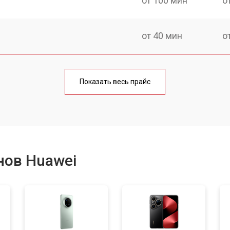
от 100 мин
о
от 40 мин
о
от 70 мин
о
Показать весь прайс
от 50 мин
о
от 60 мин
о
нов Huawei
от 60 мин
о
от 60 мин
о