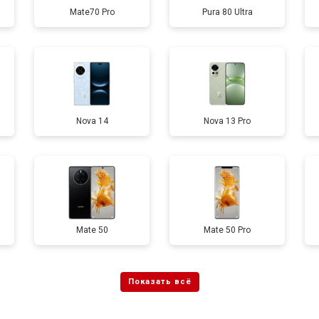
Mate70 Pro
Pura 80 Ultra
от 60 мин
о
от 50 мин
о
Nova 14
Nova 13 Pro
от 90 мин
о
от 40 мин
о
Mate 50
Mate 50 Pro