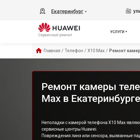
ул
Екатеринбург
▼
УСЛУГИ
Сервисный ремонт
Главная
/
Телефон
/
X10 Max
/
Ремонт каме
Ремонт камеры теле
Max в Екатеринбург
Неполадки с камерой телефона X10 Max являю
сервисные центры Huawei.
Повреждения линз или сенсора, вызванные па