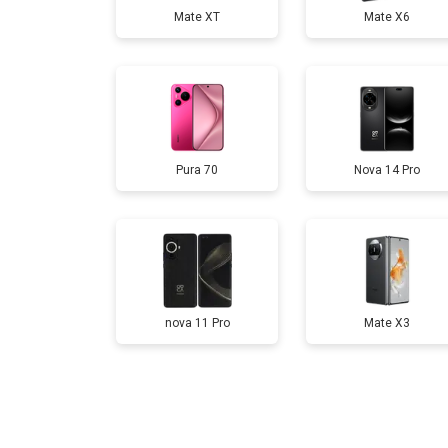
Mate XT
Mate X6
Замена аккумулятора
Замена кнопки включения
Pura 70
Nova 14 Pro
Ремонт цепи питания
Ремонт динамика
nova 11 Pro
Mate X3