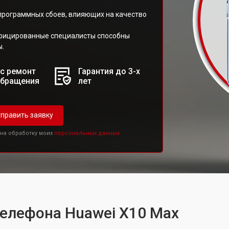
 программных сбоев, влияющих на качество
ифицированные специалисты способны
ы.
с ремонт
Гарантия до 3-х
обращения
лет
править заявку
 на обработку моих
персональных данных.
телефона Huawei X10 Max